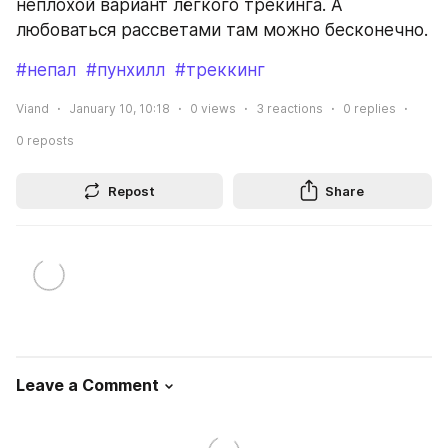
неплохой вариант лёгкого трекинга. А 
любоваться рассветами там можно бесконечно.
#непал
#пунхилл
#треккинг
Viand
January 10, 10:18
0
views
3
reactions
0
replies
0
reposts
Repost
Share
Leave a Comment