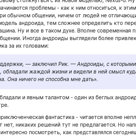
вому столкнуться с их новой моделью, Nexus-6. Ну и
начинаются проблемы - как к ним относиться, к этим
при обычном общении, ничем от людей не отличающи
одель андроида, тем сложнее определить кто перед
ашина. Ну и все в таком духе. Вполне современная п
бщении. Иногда андроиды выглядели более привлек
ика за их головами:
ддержки, — заключил Рик. — Андроиды, с которыми 
, обладали жаждой жизни и видели в ней смысл куда
а. Она ничего не способна мне дать».
бладали и явным талантом - один из беглых андроид
тре.
приключенческая фантастика - читается вполне непло
 нет, никаких решений тут не предлагается. Но нап
 интересно посмотреть, как представлялся сегодняш