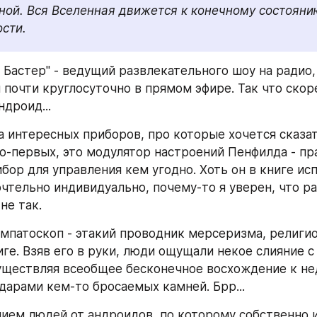
ной. Вся Вселенная движется к конечному состояни
сти.
Бастер" - ведущий развлекательного шоу на радио, 
почти круглосуточно в прямом эфире. Так что скорее
дроид...
а интересных приборов, про которые хочется сказать 
Во-первых, это модулятор настроений Пенфилда - пр
бор для управления кем угодно. Хоть он в книге исп
тельно индивидуально, почему-то я уверен, что ран
не так. 
эмпатоскоп - этакий проводник мерсеризма, религио
ге. Взяв его в руки, люди ощущали некое слияние с 
ществляя всеобщее бесконечное восхождение к не
дарами кем-то бросаемых камней. Брр... 
ием людей от андроидов, по которому собственно и