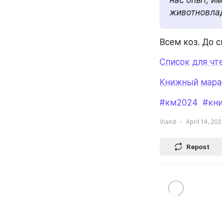
животновла
Всем коз. До с
Список для чт
Книжный мара
#км2024
#кн
Viand
April 14, 20
Repost