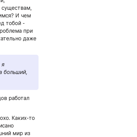
, 
 существам, 
мся? И чем 
 тобой - 
роблема при 
ательно даже 
я 
 больший, 
ов работал 
хо. Каких-то 
исано 
ний мир из 