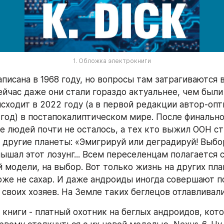
1. Обложка электрокниги
аписана в 1968 году, но вопросы там затрагиваются в
йчас даже они стали гораздо актуальнее, чем были 
сходит в 2022 году (а в первой редакции автор-опт
 год) в постапокалиптическом мире. После финально
е людей почти не осталось, а тех кто выжил ООН ст
 другие планеты: «Эмигрируй или деградируй! Выбор 
лышал этот лозунг... Всем переселенцам полагается 
 модели, на выбор. Вот только жизнь на других план
оже не сахар. И даже андроиды иногда совершают по
 своих хозяев. На Земле таких беглецов отлавливали
 книги - платный охотник на беглых андроидов, кото