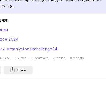
дельца.
вязи.
ения
фон 2024
иги
#catalystbookchallenge24
24, 14:56
0
views
13
reactions
2
replies
0
reposts
Share