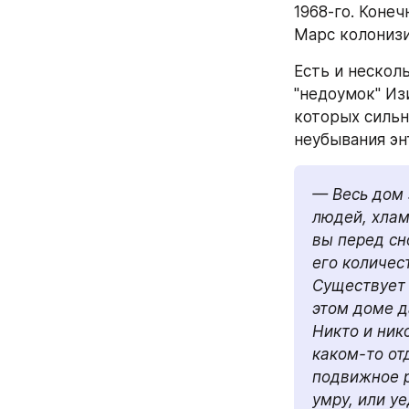
1968-го. Конеч
Марс колонизир
Есть и нескол
"недоумок" Изи
которых сильно
неубывания эн
— Весь дом 
людей, хлам
вы перед сн
его количес
Существует 
этом доме д
Никто и ник
каком-то от
подвижное р
умру, или уе