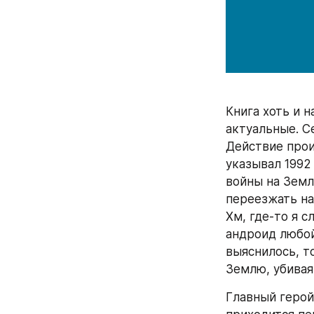
Книга хоть и н
актуальные. Се
Действие прои
указывал 1992
войны на Земл
переезжать на
Хм, где-то я с
андроид любой
выяснилось, т
Землю, убивая
Главный герой