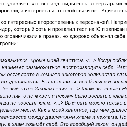
но, удивляет, что вот андроиды есть, ховеркарами в
овали, а интернета и сотовой связи нет. Удивитель
ько интересных второстепенных персонажей. Наприм
дор, который хоть и провалил тест на IQ и записан в
 ограничивали в правах, но здорово объяснял себе 
тропии:
захламился, кроме моей квартиры. <…> Когда поблиз
 начинает размножаться, воспроизводить себя. Напр
ом оставляете в комнате некоторое количество хлама
тво удваивается. Его становится всё больше и больш
Первый закон Захламления. <…> Хлам вытесняет Не
авно никто не живёт, и некому было воевать с хламо
огда не победит хлам. <…> Выиграть можно только в
дельном месте. Как в моей квартире, где мне удалось
авновесие между давлениями хлама и нехлама. Но 
ду, а хлам возьмёт своё. Это всеобщий закон, он дей