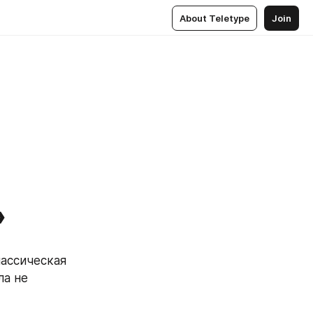
About Teletype
Join
»
ассическая 
а не 