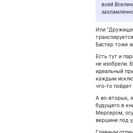
всей Вселен
захламленно
Или "Дружище 
транслируется 
Бастер тоже ан
Есть тут и пар
не изобрели. 
идеальный при
каждым исключ
что-то пойдет 
А во-вторых, 
будущего в кни
Мерсером, осу
вершине под у
Главным отлич