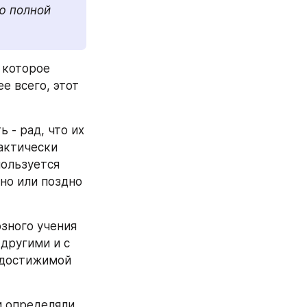
ю полной 
которое 
 всего, этот 
- рад, что их 
актически 
ользуется 
о или поздно 
зного учения 
другими и с 
достижимой 
 определяли 