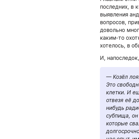
последних, в к
выявления анд
вопросов, при
довольно мног
каким-то охот
хотелось, в о
И, напоследок
— Козёл лоя
Это свободн
клетки. И е
отвезя её д
нибудь ради
субпища, он
которые свал
долгосрочно
нас опыт, и