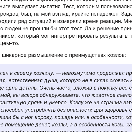
ниге выступает эмпатия. Тест, которым пользовалис
роидов, был, на мой взгляд, крайне ненадежен. Зада
водили ряд ситуаций и измеряли время реакции. Мне
о людей не прошли бы этот тест. Да и решение прин
ником, который мог интерпретировать результаты та
бщем-то.
, шикарное размышление о преимущствах козлов:
лен к своему хозяину, — невозмутимо продолжал пр
ая, естественная душа, которую не в силах сковать н
щё одна деталь. Очень часто, вложив в покупку все с
омой, вы вскоре обнаруживаете, что животное съело
оактивную дрянь и умерло. Козлу же не страшна зар
 способен употреблять без опасности для здоровья с
или бы с ног корову, лошадь или, в особенности, кот
е помещение денег, козлы, а в особенности козы, ка
меют особые преимущества для любого серьёзного 