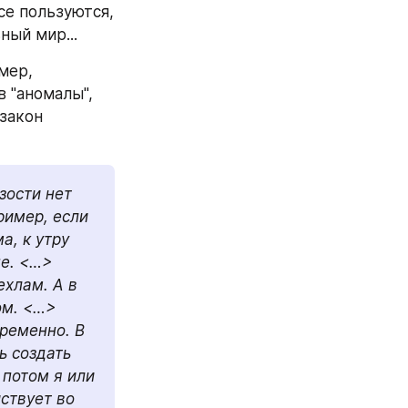
се пользуются, 
ный мир... 
ер, 
 "аномалы", 
закон 
ости нет 
имер, если 
, к утру 
е. <…> 
хлам. А в 
м. <…> 
ременно. В 
 создать 
потом я или 
ствует во 