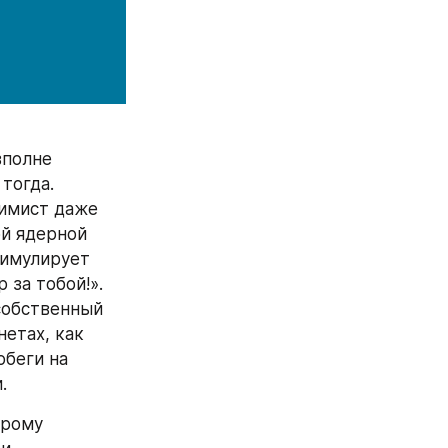
полне 
тогда. 
имист даже 
й ядерной 
имулирует 
за тобой!». 
собственный 
етах, как 
беги на 
.
рому 