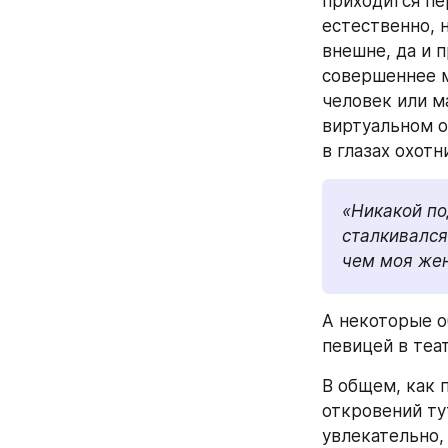
приходится пер
естественно, 
внешне, да и 
совершеннее м
человек или м
виртуальном о
в глазах охотн
«Никакой по
сталкивался
чем моя жен
А некоторые о
певицей в теа
В общем, как 
откровений тут
увлекательно,