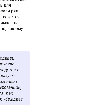
ь для 
вали ряд 
 кажется, 
ималось 
к, как ему 
одавец. — 
икакие 
редства и 
 какую-
ажённая 
убстанции, 
а. Как 
к убеждает 