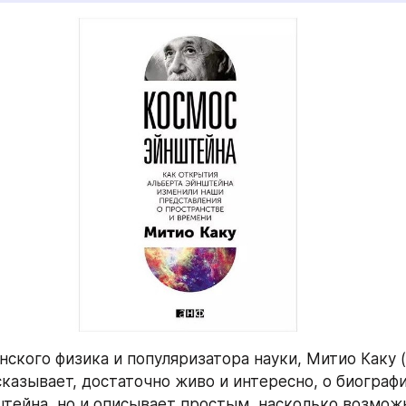
ского физика и популяризатора науки, Митио Каку (M
сказывает, достаточно живо и интересно, о биографи
тейна, но и описывает простым, насколько возможн