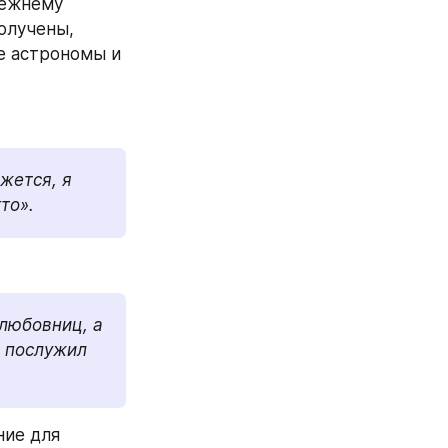
ежнему 
олучены, 
 астрономы и 
ется, я 
то».
любовниц, а 
 послужил 
ие для 