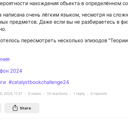
ероятности нахождения объекта в определённом сос
а написана очень лёгким языком, несмотря на сложн
ых предметов. Даже если вы не разбираетесь в физи
но.
хотелось пересмотреть несколько эпизодов "Теории
ения
фон 2024
иги
#catalystbookchallenge24
, 2024, 11:27
0
views
10
reactions
1
reply
0
reposts
Share