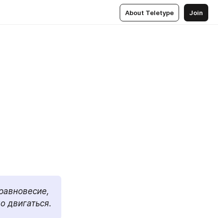
About Teletype
Join
равновесие, 
о двигаться.