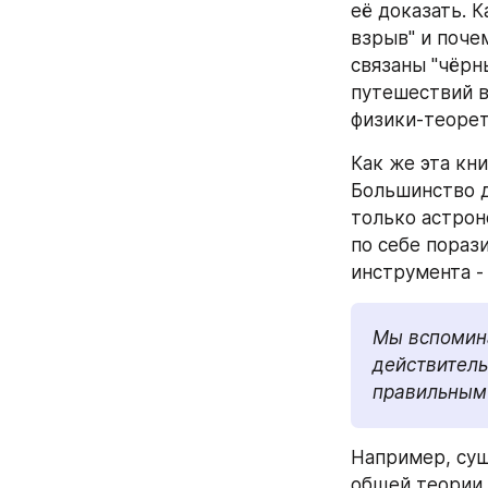
её доказать. 
взрыв" и почем
связаны "чёрн
путешествий в
физики-теорет
Как же эта кн
Большинство д
только астроно
по себе порази
инструмента -
Мы вспомина
действитель
правильным 
Например, сущ
общей теории 