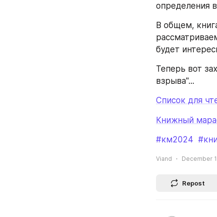
определения в
В общем, книг
рассматриваем
будет интерес
Теперь вот за
взрыва"...
Список для чт
Книжный мара
#км2024
#кн
Viand
December 15
Repost