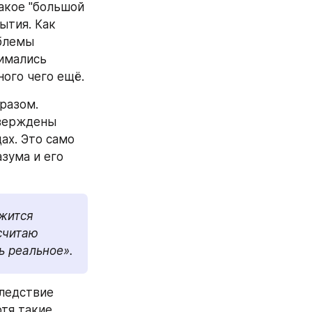
акое "большой 
тия. Как 
блемы 
имались 
ного чего ещё.
разом. 
верждены 
х. Это само 
зума и его 
жится 
считаю 
ь реальное».
ледствие 
тя такие 