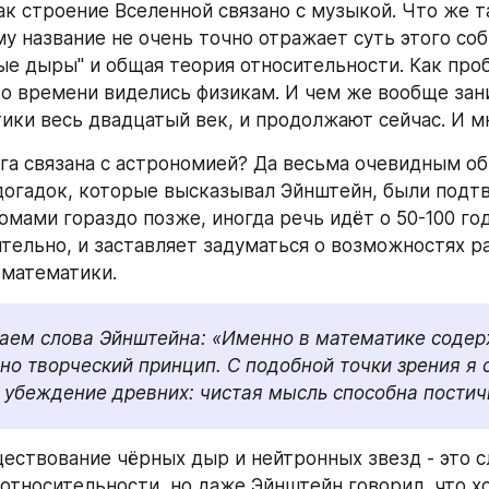
Как строение Вселенной связано с музыкой. Что же т
у название не очень точно отражает суть этого собы
ые дыры" и общая теория относительности. Как про
о времени виделись физикам. И чем же вообще зан
ики весь двадцатый век, и продолжают сейчас. И м
ига связана с астрономией? Да весьма очевидным об
огадок, которые высказывал Эйнштейн, были подт
мами гораздо позже, иногда речь идёт о 50-100 года
тельно, и заставляет задуматься о возможностях ра
 математики.
ем слова Эйнштейна: «Именно в математике содер
но творческий принцип. С подобной точки зрения я 
убеждение древних: чистая мысль способна постич
ествование чёрных дыр и нейтронных звезд - это с
относительности, но даже Эйнштейн говорил, что хо