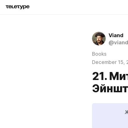
Viand
@vian
Books
December 15, 
21. Ми
Эйншт
Ж