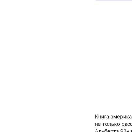
Книга американ
не только рас
Альберта Эйнш