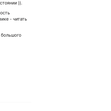
тоянии )).
ость 
ке - читать 
 большого 