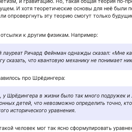
етизм, и гравитацию. Но, такая общая теория по-пр
дущем. И хотя теоретические основы для неё были п
ли опровергнуть эту теорию смогут только будущие
и отсылки к другим физикам. Например:
 лауреат Ричард Фейнман однажды сказал: «Мне каж
гу сказать, что квантовую механику не понимает ник
авилось про Шрёдингера:
, у Шрёдингера в жизни было так много подружек и 
онных детей, что невозможно определить точно, кто
того исторического уравнения.
 такой человек мог так ясно сформулировать уравнен