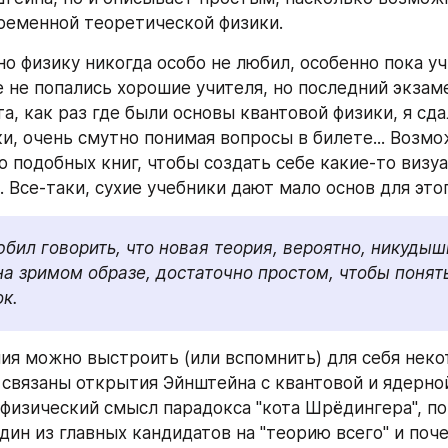
ременной теоретической физики.
., но физику никогда особо не любил, особенно пока учи
 не попались хорошие учителя, но последний экзаме
а, как раз где были основы квантовой физики, я сдал
и, очень смутно понимая вопросы в билете... Возмож
о подобных книг, чтобы создать себе какие-то визу
 Все-таки, сухие учебники дают мало основ для этог
бил говорить, что новая теория, вероятно, никудышн
на зримом образе, достаточно простом, чтобы понять
к.
ия можно выстроить (или вспомнить) для себя некот
 связаны открытия Эйнштейна с квантовой и ядерной
физический смысл парадокса "кота Шрёдингера", по
дин из главных кандидатов на "теорию всего" и поче