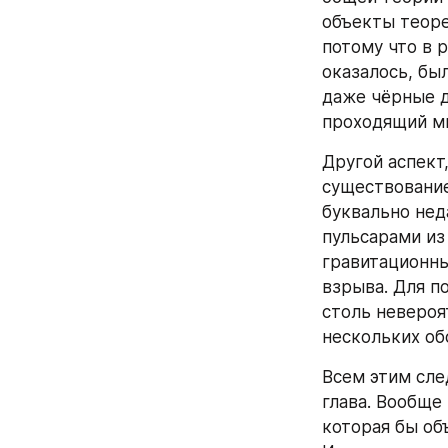
объекты теоре
потому что в р
оказалось, бы
даже чёрные д
проходящий ми
Другой аспект
существование
буквально нед
пульсарами из
гравитационны
взрыва. Для п
столь невероя
нескольких об
Всем этим сле
глава. Вообще
которая бы об