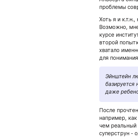
проблемы сов
Хоть я и к.т.н
Возможно, мне
курсе институт
второй попытк
хватало именн
для понимания.
Эйнштейн лю
базируется 
даже ребено
После прочтен
например, как
чем реальный 
суперструн - о