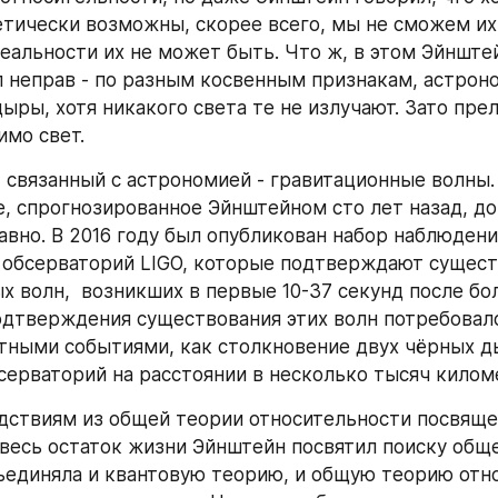
тически возможны, скорее всего, мы не сможем их 
еальности их не может быть. Что ж, в этом Эйнштей
л неправ - по разным косвенным признакам, астроно
ыры, хотя никакого света те не излучают. Зато пре
мо свет.
, связанный с астрономией - гравитационные волны. 
, спрогнозированное Эйнштейном сто лет назад, до
авно. В 2016 году был опубликован набор наблюдений
 обсерваторий LIGO, которые подтверждают сущест
х волн,  возникших в первые 10-37 секунд после бо
одтверждения существования этих волн потребовало
тными событиями, как столкновение двух чёрных ды
серваторий на расстоянии в несколько тысяч килом
дствиям из общей теории относительности посвящен
 весь остаток жизни Эйнштейн посвятил поиску обще
ъединяла и квантовую теорию, и общую теорию отно