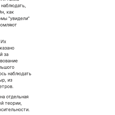
наблюдать, 
н, как 
мы "увидели" 
ломляют 
Их 
казано 
 за 
вование 
льшого 
сь наблюдать 
р, из 
етров. 
а отдельная 
й теории, 
сительности. 