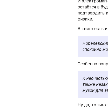
И электромагн
остаётся в бу
подтвердить и
физики.
В книге есть 
Нобелевский
спокойно мо
Особенно понр
К несчастью
также незак
музой для э
Ну да, только