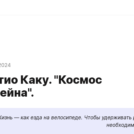
d
2024
тио Каку. "Космос
ейна".
изнь — как езда на велосипеде. Чтобы удерживать 
необходим