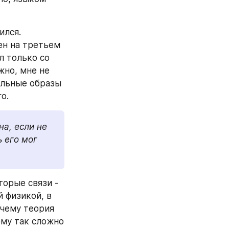
лся. 
н на третьем 
 только со 
но, мне не 
альные образы 
о.
а, если не 
 его мог 
орые связи - 
 физикой, в 
чему теория 
му так сложно 