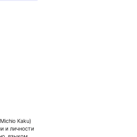
ichio Kaku) 
и и личности 
о, языком 