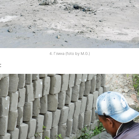
4. Глина (foto by M.G.)
: