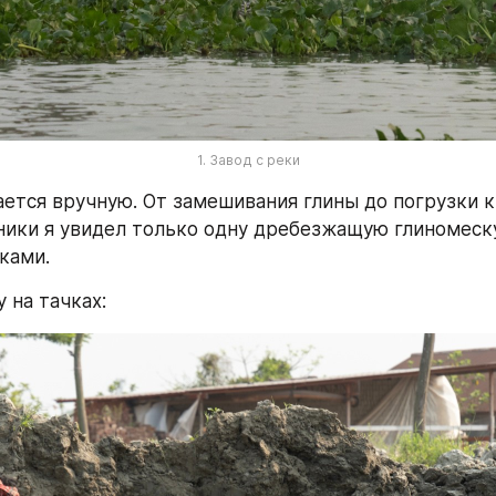
1. Завод с реки
ается вручную. От замешивания глины до погрузки к
хники я увидел только одну дребезжащую глиномеску.
ками.
 на тачках: