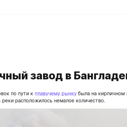
d
чный завод в Банглад
вок по пути к 
плавучему рынку
 была на кирпичном з
 реки расположилось немалое количество.