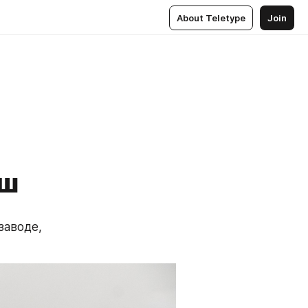
About Teletype
Join
еш
аводе, 