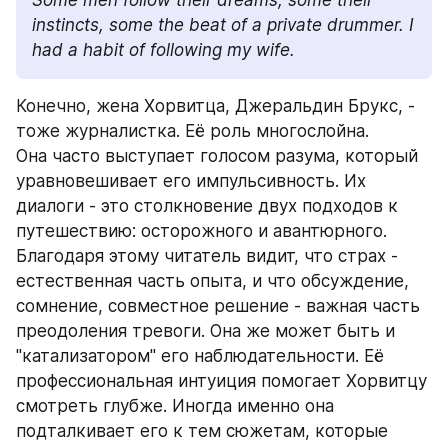
Some men follow their dreams, some their 
instincts, some the beat of a private drummer. I 
had a habit of following my wife.
Конечно, жена Хорвитца, Джеральдин Брукс, - 
тоже журналистка. Её роль многослойна.
Она часто выступает голосом разума, который 
уравновешивает его импульсивность. Их 
диалоги - это столкновение двух подходов к 
путешествию: осторожного и авантюрного. 
Благодаря этому читатель видит, что страх - 
естественная часть опыта, и что обсуждение, 
сомнение, совместное решение - важная часть 
преодоления тревоги. Она же может быть и 
"катализатором" его наблюдательности. Её 
профессиональная интуиция помогает Хорвитцу 
смотреть глубже. Иногда именно она 
подталкивает его к тем сюжетам, которые 