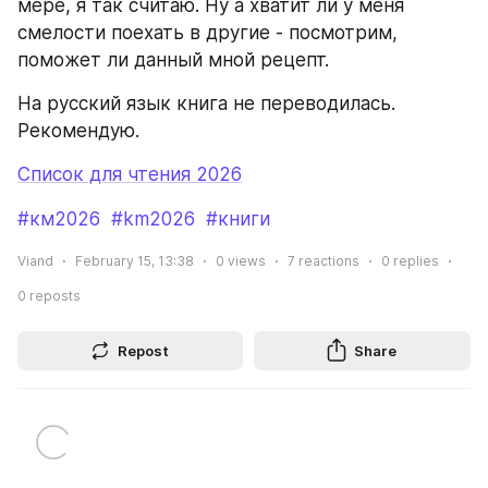
мере, я так считаю. Ну а хватит ли у меня 
смелости поехать в другие - посмотрим, 
поможет ли данный мной рецепт.
На русский язык книга не переводилась. 
Рекомендую.
Список для чтения 2026
#км2026
#km2026
#книги
Viand
February 15, 13:38
0
views
7
reactions
0
replies
0
reposts
Repost
Share