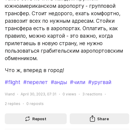
южноамериканском аэропорту - групповой 
трансфер. Стоит недорого, ехать комфортно, 
развозит всех по нужным адресам. Стойки 
трансфера есть в аэропортах. Оплатить, как 
правило, можно картой - это важно, когда 
прилетаешь в новую страну, не нужно 
пользоваться грабительским аэропортовским 
обменником.
Что ж, вперед в город!
#flight
#перелет
#анды
#чили
#уругвай
Viand
April 30, 2023, 07:31
0
views
3
reactions
2
replies
0
reposts
Repost
Share