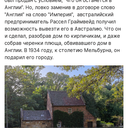
был продан с условием, "что он останется в 
Англии". Но, ловко заменив в договоре слово 
"Англия" на слово "Империя",  австралийский 
предприниматель Рассел Граймвейд получил 
возможность вывезти его в Австралию. Что он 
и сделал, разобрав дом по кирпичикам, и даже 
собрав черенки плюща, обвивавшего дом в 
Англии. В 1934 году, к столетию Мельбурна, он 
подарил его городу.