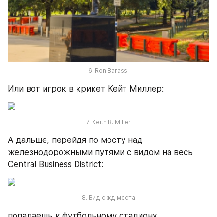
6. Ron Barassi
Или вот игрок в крикет Кейт Миллер:
7. Keith R. Miller
А дальше, перейдя по мосту над 
железнодорожными путями с видом на весь 
Central Business District: 
8. Вид с жд моста
попадаешь к футбольному стадиону 