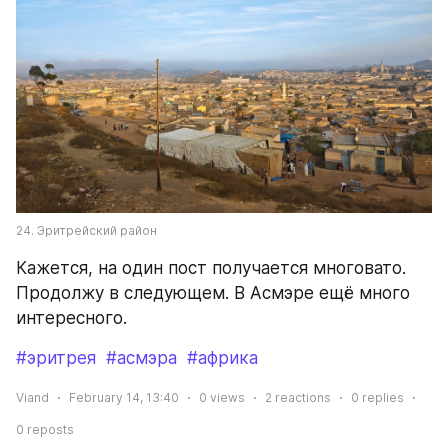
24. Эритрейский район
Кажется, на один пост получается многовато. 
Продолжу в следующем. В Асмэре ещё много 
интересного.
#эритрея
#асмэра
#африка
Viand
February 14, 13:40
0
views
2
reactions
0
replies
0
reposts